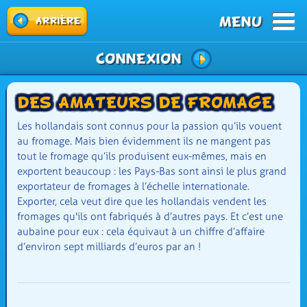
MENU
arrière
Connexion
Des amateurs de fromage
Les hollandais sont connus pour la passion qu’ils vouent
au fromage. Mais bien évidemment ils ne mangent pas
tout le fromage qu’ils produisent eux-mêmes, mais en
exportent beaucoup : les Pays-Bas sont ainsi le plus grand
exportateur de fromages à l’échelle internationale.
Exporter, cela veut dire que les hollandais vendent les
fromages qu'ils ont fabriqués à d’autres pays. Et c’est une
aubaine pour eux : cela équivaut à un chiffre d’affaire
d’environ sept milliards d’euros par an !